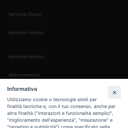
Servizio Clienti
Archivio rivista
Archivio storico
Abbonamenti
Informativa
La Vita del Popolo
Utilizziamo cookie o tecnologie simili per
finalità tecniche e, con il tuo consenso, anche per
altre finalità ("interazioni e funzionalità semplici",
"miglioramento dell'esperienza", "misurazione" e
Seguici
"targeting e pubblicità") come specificato nella