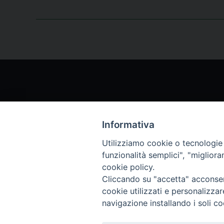
Informativa
Chi siamo
Archi
Utilizziamo cookie o tecnologie s
funzionalità semplici", "miglior
Servizio Clienti
Abbo
cookie policy.
Cliccando su "accetta" acconsent
Archivio rivista
cookie utilizzati e personalizza
navigazione installando i soli co