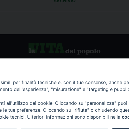
ARCHIVIO
vio storico
La Vita del Popolo
imili per finalità tecniche e, con il tuo consenso, anche per 
amento dell'esperienza", "misurazione" e "targeting e pubbli
namenti
i all'utilizzo dei cookie. Cliccando su "personalizza" puoi
re le tue preferenze. Cliccando su "rifiuta" o chiudendo que
okie tecnici. Ulteriori informazioni sono disponibili nella
coo