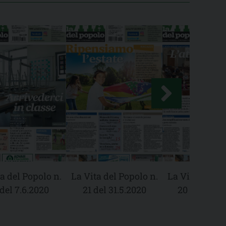
a del Popolo n.
La Vita del Popolo n.
La Vita del Po
del 7.6.2020
21 del 31.5.2020
20 del 24.5