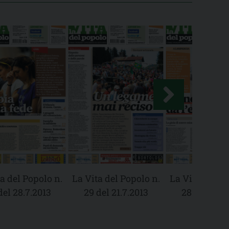
a del Popolo n.
La Vita del Popolo n.
La Vita del Po
del 28.7.2013
29 del 21.7.2013
28 del 17.7