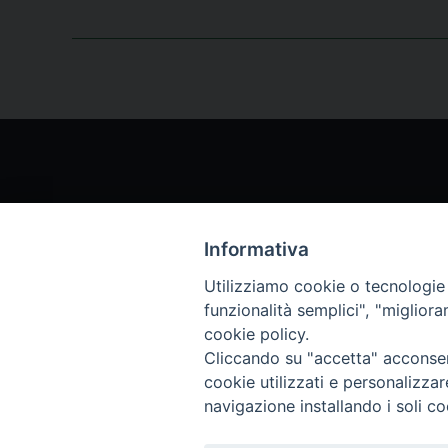
Informativa
Chi siamo
Archi
Utilizziamo cookie o tecnologie s
funzionalità semplici", "miglior
Servizio Clienti
Abbo
cookie policy.
Cliccando su "accetta" acconsent
Archivio rivista
cookie utilizzati e personalizza
navigazione installando i soli co