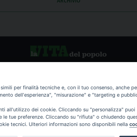
ARCHIVIO
vio storico
La Vita del Popolo
imili per finalità tecniche e, con il tuo consenso, anche per 
amento dell'esperienza", "misurazione" e "targeting e pubbli
namenti
i all'utilizzo dei cookie. Cliccando su "personalizza" puoi
re le tue preferenze. Cliccando su "rifiuta" o chiudendo que
okie tecnici. Ulteriori informazioni sono disponibili nella
coo