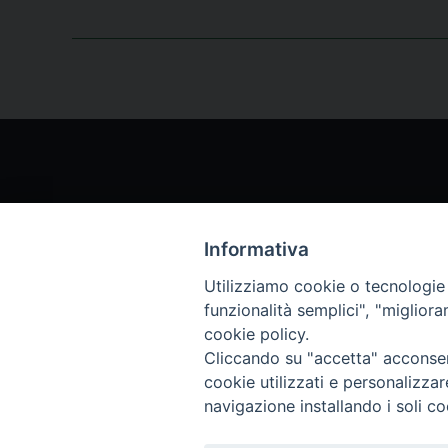
Informativa
Chi siamo
Archi
Utilizziamo cookie o tecnologie s
funzionalità semplici", "miglior
Servizio Clienti
Abbo
cookie policy.
Cliccando su "accetta" acconsent
Archivio rivista
cookie utilizzati e personalizza
navigazione installando i soli co