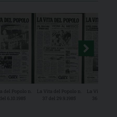
a del Popolo n.
La Vita del Popolo n.
La Vita del Po
del 6.10.1985
37 del 29.9.1985
36 del 22.9