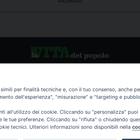
ARCHIVIO
vio storico
La Vita del Popolo
imili per finalità tecniche e, con il tuo consenso, anche per 
amento dell'esperienza", "misurazione" e "targeting e pubbli
namenti
i all'utilizzo dei cookie. Cliccando su "personalizza" puoi
re le tue preferenze. Cliccando su "rifiuta" o chiudendo que
okie tecnici. Ulteriori informazioni sono disponibili nella
coo