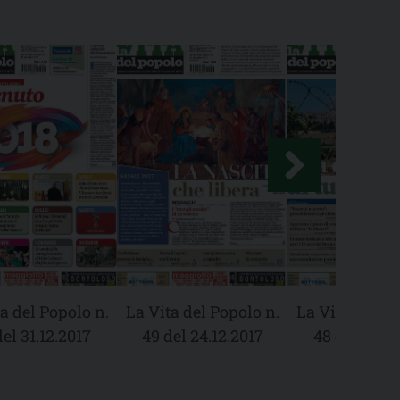
a del Popolo n.
La Vita del Popolo n.
La Vita del Po
del 31.12.2017
49 del 24.12.2017
48 del 17.12