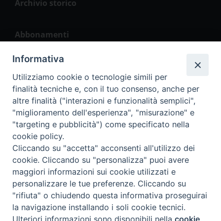
Archivio storico
Abbonamenti
Informativa
La Vita del Popolo
Utilizziamo cookie o tecnologie simili per
finalità tecniche e, con il tuo consenso, anche per
altre finalità ("interazioni e funzionalità semplici",
"miglioramento dell'esperienza", "misurazione" e
Seguici
"targeting e pubblicità") come specificato nella
cookie policy.
Cliccando su "accetta" acconsenti all'utilizzo dei
cookie. Cliccando su "personalizza" puoi avere
maggiori informazioni sui cookie utilizzati e
personalizzare le tue preferenze. Cliccando su
2023 2018 La Vita del Popolo Srl – P.IVA 04911700260
"rifiuta" o chiudendo questa informativa proseguirai
la navigazione installando i soli cookie tecnici.
Preferenze Cookie
Ulteriori informazioni sono disponibili nella
cookie
Privacy Policy
Cookie Policy