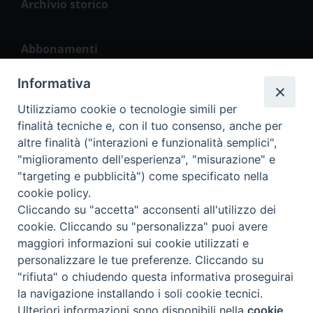
Archivio storico
Abbonamenti
Informativa
La Vita del Popolo
Utilizziamo cookie o tecnologie simili per
finalità tecniche e, con il tuo consenso, anche per
altre finalità ("interazioni e funzionalità semplici",
"miglioramento dell'esperienza", "misurazione" e
Seguici
"targeting e pubblicità") come specificato nella
cookie policy.
Cliccando su "accetta" acconsenti all'utilizzo dei
cookie. Cliccando su "personalizza" puoi avere
maggiori informazioni sui cookie utilizzati e
personalizzare le tue preferenze. Cliccando su
2023 2018 La Vita del Popolo Srl – P.IVA 04911700260
"rifiuta" o chiudendo questa informativa proseguirai
la navigazione installando i soli cookie tecnici.
Preferenze Cookie
Ulteriori informazioni sono disponibili nella
cookie
Privacy Policy
Cookie Policy