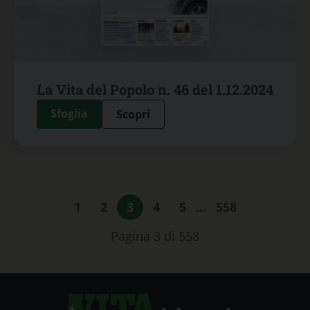
La Vita del Popolo n. 46 del 1.12.2024
Sfoglia
Scopri
1
2
3
4
5
…
558
Pagina 3 di 558