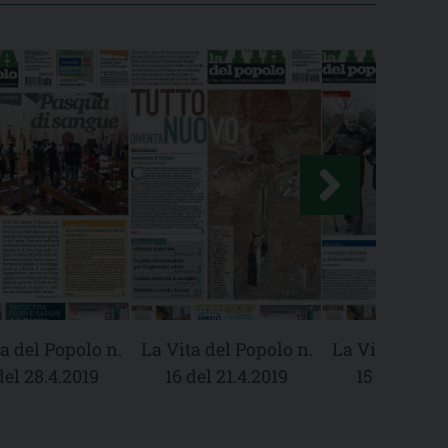
a del Popolo n.
La Vita del Popolo n.
La Vita del Po
del 28.4.2019
16 del 21.4.2019
15 del 14.4