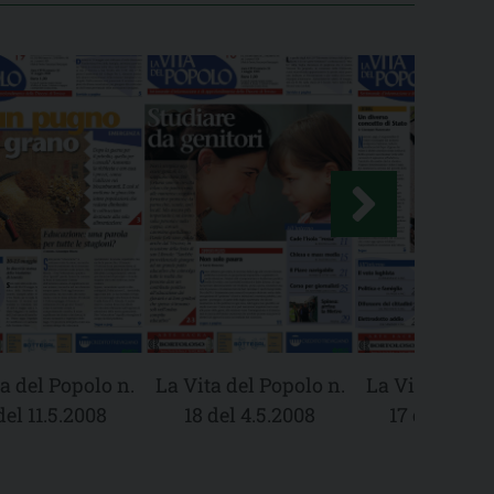
a del Popolo n.
La Vita del Popolo n.
La Vita del Po
del 11.5.2008
18 del 4.5.2008
17 del 27.4