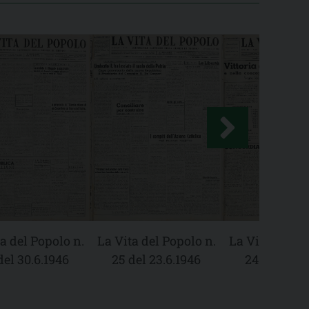
a del Popolo n.
La Vita del Popolo n.
La Vita del Po
del 30.6.1946
25 del 23.6.1946
24 del 16.6