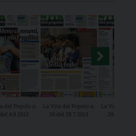
a del Popolo n.
La Vita del Popolo n.
La Vita del Po
 del 4.8.2013
30 del 28.7.2013
29 del 21.7